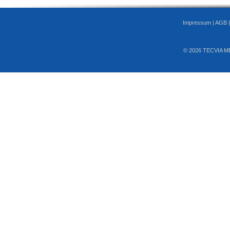
Impressum
|
AGB
© 2026 TECVIA M