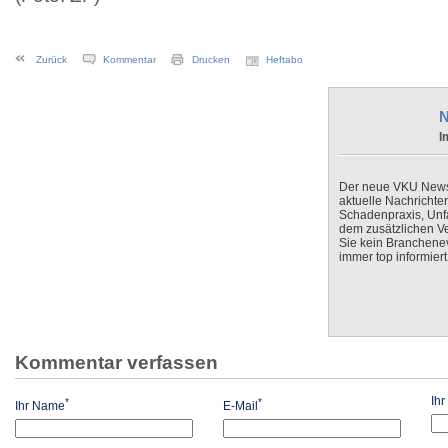
Zurück
Kommentar
Drucken
Heftabo
N
I
Der neue VKU Newsle
aktuelle Nachrichte
Schadenpraxis, Unfa
dem zusätzlichen V
Sie kein Branchenev
immer top informiert
Kommentar verfassen
Ih
*
*
Ihr Name
E-Mail