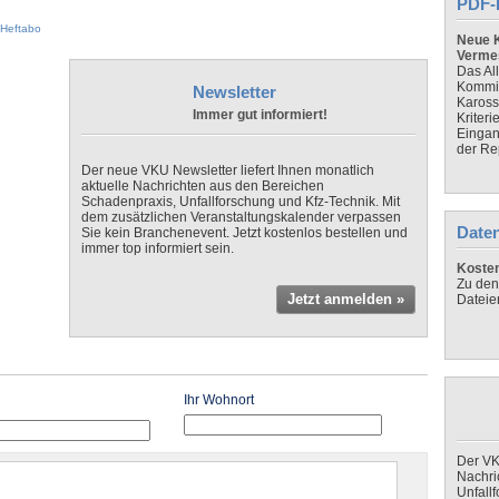
PDF-
Heftabo
Neue K
Verme
Das Al
Kommis
Newsletter
Kaross
Immer gut informiert!
Kriteri
Eingan
der Re
Der neue VKU Newsletter liefert Ihnen monatlich
aktuelle Nachrichten aus den Bereichen
Schadenpraxis, Unfallforschung und Kfz-Technik. Mit
dem zusätzlichen Veranstaltungskalender verpassen
Daten
Sie kein Branchenevent. Jetzt kostenlos bestellen und
immer top informiert sein.
Koste
Zu den
Jetzt anmelden »
Dateie
Ihr Wohnort
Der VK
Nachri
Unfall