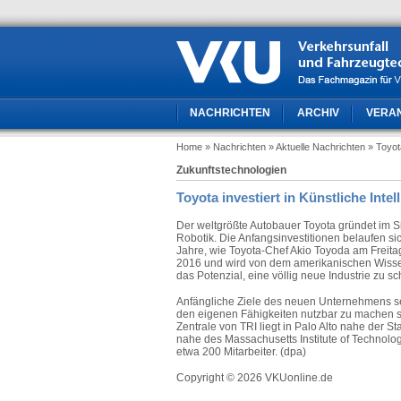
NACHRICHTEN
ARCHIV
VERA
Home
» Nachrichten
» Aktuelle Nachrichten
» Toyota
Zukunftstechnologien
Toyota investiert in Künstliche Intel
Der weltgrößte Autobauer Toyota gründet im Sil
Robotik. Die Anfangsinvestitionen belaufen sic
Jahre, wie Toyota-Chef Akio Toyoda am Freitag
2016 und wird von dem amerikanischen Wissensc
das Potenzial, eine völlig neue Industrie zu sc
Anfängliche Ziele des neuen Unternehmens s
den eigenen Fähigkeiten nutzbar zu machen so
Zentrale von TRI liegt in Palo Alto nahe der St
nahe des Massachusetts Institute of Technol
etwa 200 Mitarbeiter. (dpa)
Copyright © 2026 VKUonline.de