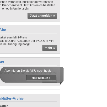
lichen Veranstaltungskalender verpassen
in Branchenevent. Jetzt kostenlos bestellen
er top informiert sein.
Jetzt anmelden »
-Abo
aket zum Mini-Preis
 Sie jetzt drei Ausgaben der VKU zum Mini-
 Keine Kündigung nötig!
mehr »
akt
Sie noch Fragen?
Abonnieren Sie die VKU noch heute
ontaktieren Sie uns - wir helfen Ihnen gerne
Hier klicken »
mehr »
blätter-Archiv
lätter