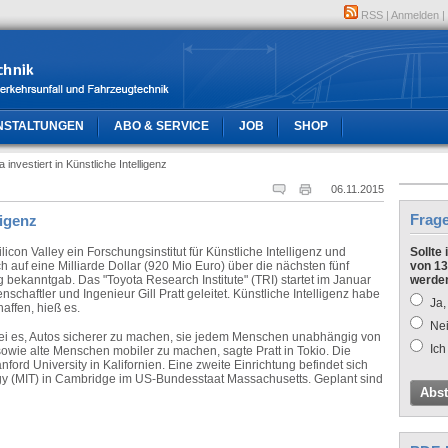
RSS
|
Anmelden
|
NSTALTUNGEN
ABO & SERVICE
JOB
SHOP
 investiert in Künstliche Intelligenz
06.11.2015
Frag
ligenz
icon Valley ein Forschungsinstitut für Künstliche Intelligenz und
Sollte
h auf eine Milliarde Dollar (920 Mio Euro) über die nächsten fünf
von 13
 bekanntgab. Das "Toyota Research Institute" (TRI) startet im Januar
werde
haftler und Ingenieur Gill Pratt geleitet. Künstliche Intelligenz habe
Ja,
haffen, hieß es.
Nei
ei es, Autos sicherer zu machen, sie jedem Menschen unabhängig von
Ich
wie alte Menschen mobiler zu machen, sagte Pratt in Tokio. Die
anford University in Kalifornien. Eine zweite Einrichtung befindet sich
ogy (MIT) in Cambridge im US-Bundesstaat Massachusetts. Geplant sind
Abs