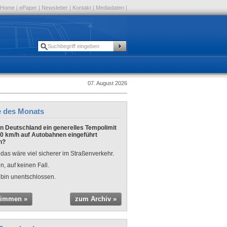
Home
|
ePaper
|
Newsletter
|
Kontakt
|
Mediadaten
|
07. August 2026
e des Monats
 in Deutschland ein generelles Tempolimit
0 km/h auf Autobahnen eingeführt
n?
 das wäre viel sicherer im Straßenverkehr.
n, auf keinen Fall.
 bin unentschlossen.
timmen »
zum Archiv »