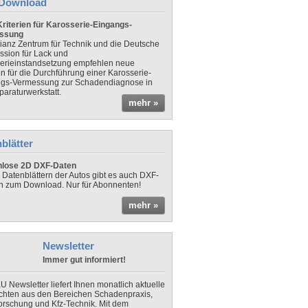
Download
riterien für Karosserie-Eingangs-
ssung
lianz Zentrum für Technik und die Deutsche
sion für Lack und
erieinstandsetzung empfehlen neue
en für die Durchführung einer Karosserie-
gs-Vermessung zur Schadendiagnose in
paraturwerkstatt.
mehr »
blätter
nlose 2D DXF-Daten
 Datenblättern der Autos gibt es auch DXF-
n zum Download. Nur für Abonnenten!
mehr »
Newsletter
Immer gut informiert!
U Newsletter liefert Ihnen monatlich aktuelle
chten aus den Bereichen Schadenpraxis,
forschung und Kfz-Technik. Mit dem