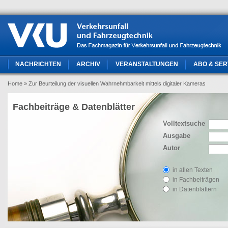
NACHRICHTEN
ARCHIV
VERANSTALTUNGEN
ABO & SER
Home
» Zur Beurteilung der visuellen Wahrnehmbarkeit mittels digitaler Kameras
Fachbeiträge & Datenblätter
Volltextsuche
Ausgabe
Autor
in allen Texten
in Fachbeiträgen
in Datenblättern