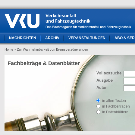
NACHRICHTEN
ARCHIV
VERANSTALTUNGEN
ABO & SER
Home
» Zur Wahrnehmbarkeit von Bremsverzögerungen
Fachbeiträge & Datenblätter
Volltextsuche
Ausgabe
Autor
in allen Texten
in Fachbeiträgen
in Datenblättern