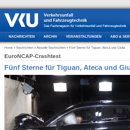
NACHRICHTEN
ARCHIV
VERANSTALTUNGEN
ABO & SER
Home
» Nachrichten
» Aktuelle Nachrichten
» Fünf Sterne für Tiguan, Ateca und Giulia
EuroNCAP-Crashtest
Fünf Sterne für Tiguan, Ateca und Giu