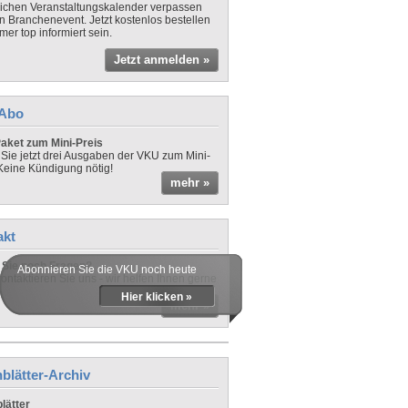
lichen Veranstaltungskalender verpassen
in Branchenevent. Jetzt kostenlos bestellen
er top informiert sein.
Jetzt anmelden »
-Abo
aket zum Mini-Preis
 Sie jetzt drei Ausgaben der VKU zum Mini-
 Keine Kündigung nötig!
mehr »
akt
Sie noch Fragen?
Abonnieren Sie die VKU noch heute
ontaktieren Sie uns - wir helfen Ihnen gerne
Hier klicken »
mehr »
blätter-Archiv
lätter