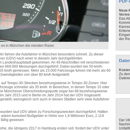
PDF-
Neue K
Verme
Das Al
Kommis
Kaross
Kriteri
Eingan
der Re
 es in München die meisten Raser.
öln fahren die Autofahrer in München besonders schnell. Zu dieser
herer (UDV) nach einer in diesem Jahr durchgeführten
Daten
en Landeshauptstadt gekommen. An 49 Abschnitten mit verschiedenen
en 669.000 Messungen durchgeführt. Dabei wurden bei 50-km/h-
Koste
 55 km/h gemessen. Mehr als 23.000 Fahrzeuge fuhren mit mehr als 60
Zu den
hwindigkeiten von über 80 km/h festgestellt.
Dateie
 auf Tempo-30-Strecken beziehungsweise in Tempo-30-Zonen. Hier
hrzeuge schneller als 35 km/h. In Bereichen, in denen Tempo 10 oder
g die Münchener Überschreitungsquote sogar bei 88 beziehungsweise
im Jahr 2015 und in Berlin im Jahr 2014 hat der UDV insgesamt
gestellt, wenngleich sich auch in diesen Städten sehr viele Autofahrer
urden laut UDV allein zu Forschungszwecken durchgeführt. Hätten
wären kumuliert Bußgelder in Höhe von 1,9 Millionen Euro, 2.119
fällig gewesen.
Der VK
Nachri
eihe, die übrigens 2017 in Hamburg enden soll, fordert der UDV unter
Unfall