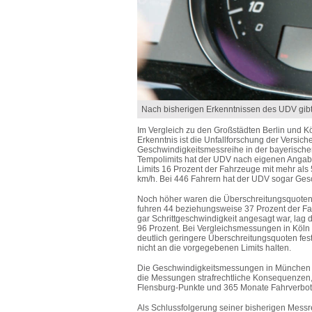
Nach bisherigen Erkenntnissen des UDV gibt
Im Vergleich zu den Großstädten Berlin und K
Erkenntnis ist die Unfallforschung der Versic
Geschwindigkeitsmessreihe in der bayerisch
Tempolimits hat der UDV nach eigenen Angab
Limits 16 Prozent der Fahrzeuge mit mehr als
km/h. Bei 446 Fahrern hat der UDV sogar Gesc
Noch höher waren die Überschreitungsquoten
fuhren 44 beziehungsweise 37 Prozent der Fa
gar Schrittgeschwindigkeit angesagt war, la
96 Prozent. Bei Vergleichsmessungen in Köln 
deutlich geringere Überschreitungsquoten fest
nicht an die vorgegebenen Limits halten.
Die Geschwindigkeitsmessungen in München w
die Messungen strafrechtliche Konsequenzen, 
Flensburg-Punkte und 365 Monate Fahrverbot 
Als Schlussfolgerung seiner bisherigen Messr