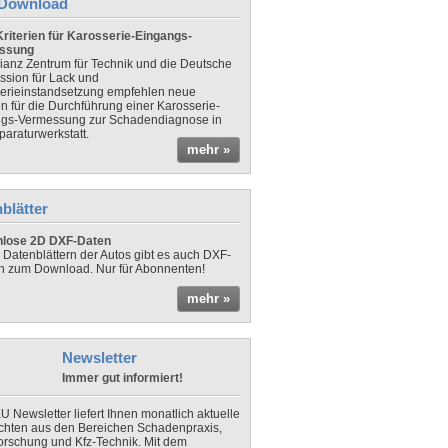
Download
riterien für Karosserie-Eingangs-
ssung
lianz Zentrum für Technik und die Deutsche
sion für Lack und
erieinstandsetzung empfehlen neue
en für die Durchführung einer Karosserie-
gs-Vermessung zur Schadendiagnose in
paraturwerkstatt.
mehr »
blätter
nlose 2D DXF-Daten
 Datenblättern der Autos gibt es auch DXF-
n zum Download. Nur für Abonnenten!
mehr »
Newsletter
Immer gut informiert!
U Newsletter liefert Ihnen monatlich aktuelle
chten aus den Bereichen Schadenpraxis,
forschung und Kfz-Technik. Mit dem