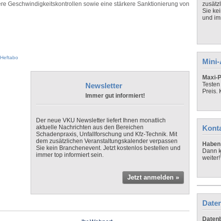
 Geschwindigkeitskontrollen sowie eine stärkere Sanktionierung von
zusätz
Sie ke
und imm
Heftabo
Mini
Maxi-P
Testen
Newsletter
Preis.
Immer gut informiert!
Der neue VKU Newsletter liefert Ihnen monatlich
aktuelle Nachrichten aus den Bereichen
Kont
Schadenpraxis, Unfallforschung und Kfz-Technik. Mit
dem zusätzlichen Veranstaltungskalender verpassen
Haben 
Sie kein Branchenevent. Jetzt kostenlos bestellen und
Dann k
immer top informiert sein.
weiter!
Jetzt anmelden »
Daten
Datenb