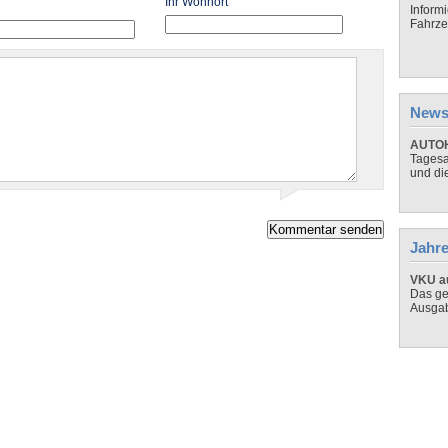
Ihr Wohnort
Inform
Fahrze
News
AUTOH
Tagesa
und di
Jahre
VKU au
Das ge
Ausga