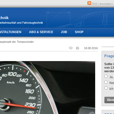
RSS
|
Anmelden
|
NSTALTUNGEN
ABO & SERVICE
JOB
SHOP
Hauptstadt der Temposünder
18.08.2016
Frag
Sollte
von 13
werde
Ja,
Nei
Ich
Abs