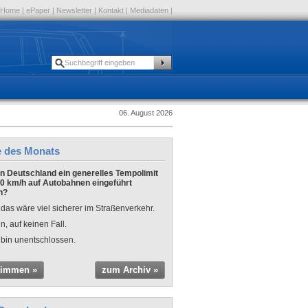
Home
|
ePaper
|
Newsletter
|
Kontakt
|
Mediadaten
|
06. August 2026
e des Monats
 in Deutschland ein generelles Tempolimit
0 km/h auf Autobahnen eingeführt
n?
 das wäre viel sicherer im Straßenverkehr.
n, auf keinen Fall.
 bin unentschlossen.
timmen »
zum Archiv »