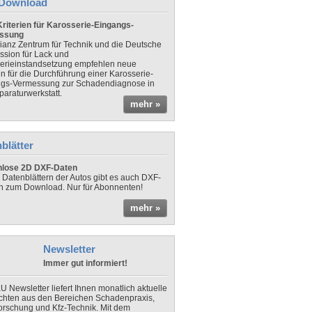
Download
riterien für Karosserie-Eingangs-
ssung
lianz Zentrum für Technik und die Deutsche
sion für Lack und
erieinstandsetzung empfehlen neue
en für die Durchführung einer Karosserie-
gs-Vermessung zur Schadendiagnose in
paraturwerkstatt.
mehr »
blätter
nlose 2D DXF-Daten
 Datenblättern der Autos gibt es auch DXF-
n zum Download. Nur für Abonnenten!
mehr »
Newsletter
Immer gut informiert!
U Newsletter liefert Ihnen monatlich aktuelle
chten aus den Bereichen Schadenpraxis,
forschung und Kfz-Technik. Mit dem