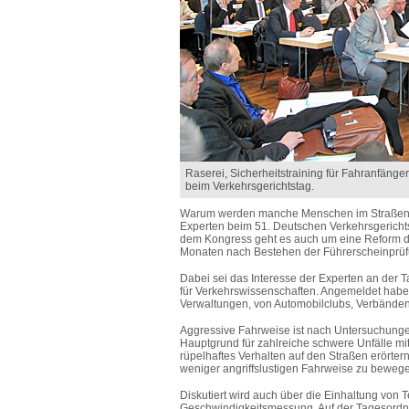
Raserei, Sicherheitstraining für Fahranfänge
beim Verkehrsgerichtstag.
Warum werden manche Menschen im Straßenve
Experten beim 51. Deutschen Verkehrsgerichts
dem Kongress geht es auch um eine Reform de
Monaten nach Bestehen der Führerscheinprüfu
Dabei sei das Interesse der Experten an der 
für Verkehrswissenschaften. Angemeldet haben
Verwaltungen, von Automobilclubs, Verbänden 
Aggressive Fahrweise ist nach Untersuchung
Hauptgrund für zahlreiche schwere Unfälle mit
rüpelhaftes Verhalten auf den Straßen erörter
weniger angriffslustigen Fahrweise zu beweg
Diskutiert wird auch über die Einhaltung von 
Geschwindigkeitsmessung. Auf der Tagesordn