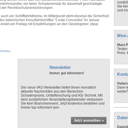
zusätz
kehrssünder, ein fairer Schadenersatz für dauerhaft geschädigte
Sie ke
der Rechtsschutzversicherungen.
und imm
 auch ein Schifffahrtsthema. Im Mittelpunkt steht diesmal die Sicherheit
des italienischen Kreuzfahrtschiffes "Costa Concordia" im Januar
 endet am Freitag mit Empfehlungen an den Gesetzgeber. (dpa)
Mini
Maxi-P
Testen
Heftabo
Preis.
Newsletter
Immer gut informiert!
Kont
Haben 
Der neue VKU Newsletter liefert Ihnen monatlich
Dann k
aktuelle Nachrichten aus den Bereichen
weiter!
Schadenpraxis, Unfallforschung und Kfz-Technik. Mit
dem zusätzlichen Veranstaltungskalender verpassen
Sie kein Branchenevent. Jetzt kostenlos bestellen und
immer top informiert sein.
Daten
Jetzt anmelden »
Datenb