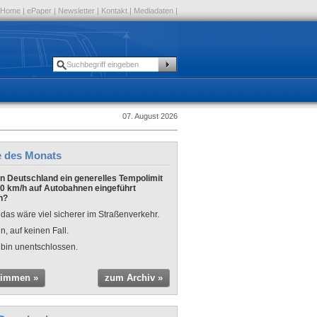
Home
|
ePaper
|
Newsletter
|
Kontakt
|
Mediadaten
|
07. August 2026
e des Monats
 in Deutschland ein generelles Tempolimit
0 km/h auf Autobahnen eingeführt
n?
 das wäre viel sicherer im Straßenverkehr.
n, auf keinen Fall.
 bin unentschlossen.
timmen »
zum Archiv »