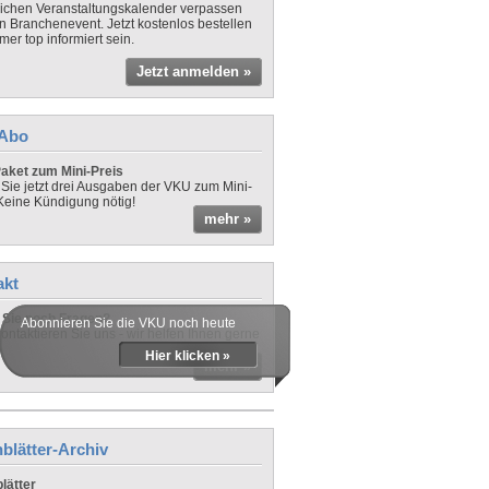
lichen Veranstaltungskalender verpassen
in Branchenevent. Jetzt kostenlos bestellen
er top informiert sein.
Jetzt anmelden »
-Abo
aket zum Mini-Preis
 Sie jetzt drei Ausgaben der VKU zum Mini-
 Keine Kündigung nötig!
mehr »
akt
Sie noch Fragen?
Abonnieren Sie die VKU noch heute
ontaktieren Sie uns - wir helfen Ihnen gerne
Hier klicken »
mehr »
blätter-Archiv
lätter