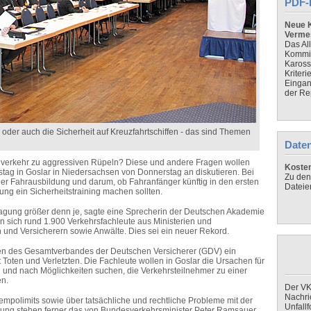
PDF-
Neue K
Verme
Das Al
Kommis
Kaross
Kriteri
Eingan
der Re
r oder auch die Sicherheit auf Kreuzfahrtschiffen - das sind Themen
Daten
rkehr zu aggressiven Rüpeln? Diese und andere Fragen wollen
Koste
tag in Goslar in Niedersachsen von Donnerstag an diskutieren. Bei
Zu den
r Fahrausbildung und darum, ob Fahranfänger künftig in den ersten
Dateie
ng ein Sicherheitstraining machen sollten.
Tagung größer denn je, sagte eine Sprecherin der Deutschen Akademie
 sich rund 1.900 Verkehrsfachleute aus Ministerien und
und Versicherern sowie Anwälte. Dies sei ein neuer Rekord.
en des Gesamtverbandes der Deutschen Versicherer (GDV) ein
 Toten und Verletzten. Die Fachleute wollen in Goslar die Ursachen für
n und nach Möglichkeiten suchen, die Verkehrsteilnehmer zu einer
en.
Der VK
Nachri
Tempolimits sowie über tatsächliche und rechtliche Probleme mit der
Unfall
ung stehen ferner das von Bundesverkehrsminister Peter Ramsauer