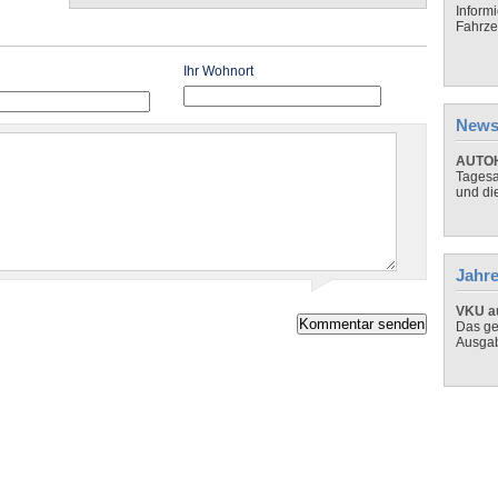
Inform
Fahrze
Ihr Wohnort
News
AUTOH
Tagesa
und di
Jahre
VKU au
Das ge
Ausga