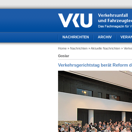
NACHRICHTEN
ARCHIV
VERA
Home
» Nachrichten
» Aktuelle Nachrichten
» Verke
Goslar
Verkehrsgerichtstag berät Reform 