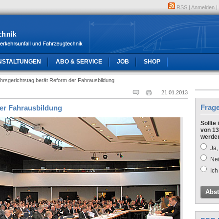
RSS
|
Anmelden
|
NSTALTUNGEN
ABO & SERVICE
JOB
SHOP
hrsgerichtstag berät Reform der Fahrausbildung
21.01.2013
Frag
der Fahrausbildung
Sollte
von 13
werde
Ja,
Nei
Ich
Abs