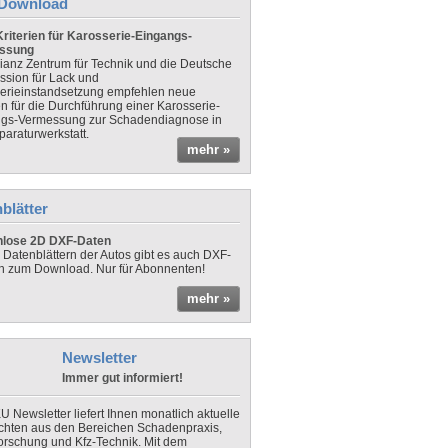
Download
riterien für Karosserie-Eingangs-
ssung
lianz Zentrum für Technik und die Deutsche
sion für Lack und
erieinstandsetzung empfehlen neue
en für die Durchführung einer Karosserie-
gs-Vermessung zur Schadendiagnose in
paraturwerkstatt.
mehr »
blätter
nlose 2D DXF-Daten
 Datenblättern der Autos gibt es auch DXF-
n zum Download. Nur für Abonnenten!
mehr »
Newsletter
Immer gut informiert!
U Newsletter liefert Ihnen monatlich aktuelle
chten aus den Bereichen Schadenpraxis,
forschung und Kfz-Technik. Mit dem