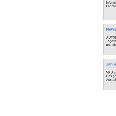
Inform
Fahrze
News
AUTOH
Tagesa
und di
Jahre
VKU au
Das ge
Ausga