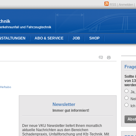
RSS
|
Anmelden
|
NSTALTUNGEN
ABO & SERVICE
JOB
SHOP
Frag
Sollte
von 13
werde
Heftabo
Ja,
Nei
Newsletter
Ich
Immer gut informiert!
Abs
Der neue VKU Newsletter liefert Ihnen monatlich
aktuelle Nachrichten aus den Bereichen
Schadenpraxis, Unfallforschung und Kfz-Technik. Mit