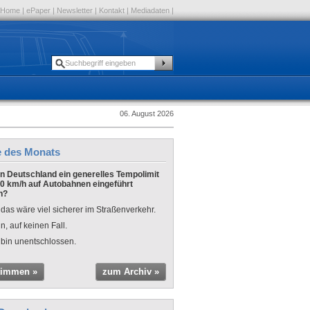
Home
|
ePaper
|
Newsletter
|
Kontakt
|
Mediadaten
|
06. August 2026
e des Monats
 in Deutschland ein generelles Tempolimit
0 km/h auf Autobahnen eingeführt
n?
 das wäre viel sicherer im Straßenverkehr.
n, auf keinen Fall.
 bin unentschlossen.
timmen »
zum Archiv »