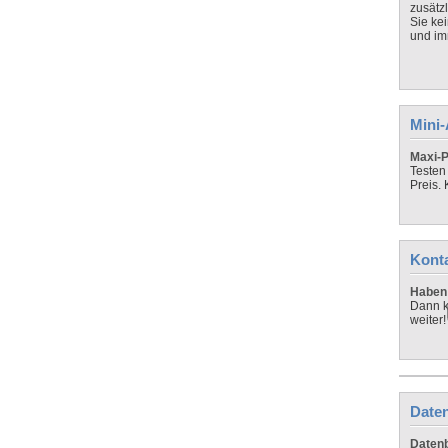
zusätz
Sie ke
und imm
Mini
Maxi-P
Testen
Preis.
Kont
Haben 
Dann k
weiter!
Daten
Datenb