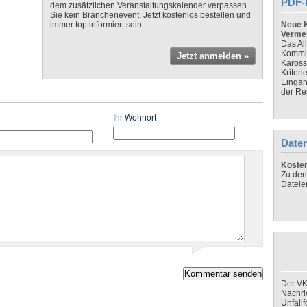
PDF-
dem zusätzlichen Veranstaltungskalender verpassen
Sie kein Branchenevent. Jetzt kostenlos bestellen und
immer top informiert sein.
Neue K
Verme
Das Al
Kommis
Jetzt anmelden »
Kaross
Kriteri
Eingan
der Re
Ihr Wohnort
Daten
Koste
Zu den
Dateie
Der VK
Nachri
Unfall