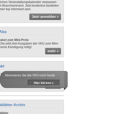
lichen Veranstaltungskalender verpassen
in Branchenevent. Jetzt kostenlos bestellen
er top informiert sein.
Jetzt anmelden »
-Abo
aket zum Mini-Preis
 Sie jetzt drei Ausgaben der VKU zum Mini-
 Keine Kündigung nötig!
mehr »
akt
Sie noch Fragen?
Abonnieren Sie die VKU noch heute
ontaktieren Sie uns - wir helfen Ihnen gerne
Hier klicken »
mehr »
blätter-Archiv
lätter