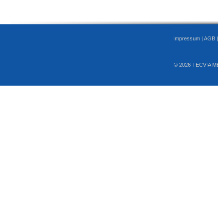
Impressum
|
AGB
© 2026 TECVIA M