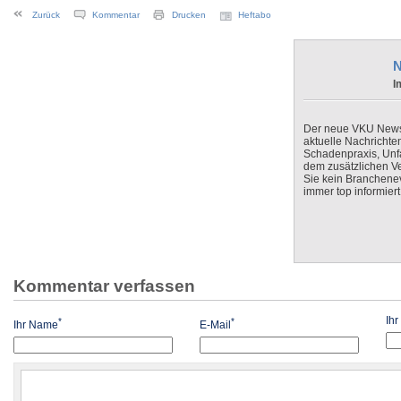
Zurück
Kommentar
Drucken
Heftabo
N
I
Der neue VKU Newsle
aktuelle Nachrichte
Schadenpraxis, Unfa
dem zusätzlichen V
Sie kein Branchenev
immer top informiert
Kommentar verfassen
Ih
*
*
Ihr Name
E-Mail