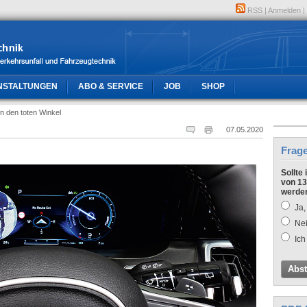
RSS
|
Anmelden
|
NSTALTUNGEN
ABO & SERVICE
JOB
SHOP
 in den toten Winkel
07.05.2020
Frag
Sollte
von 13
werde
Ja,
Nei
Ich
Abs