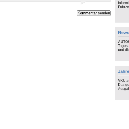
Inform
Fahrze
News
AUTOH
Tagesa
und di
Jahre
VKU au
Das ge
Ausga