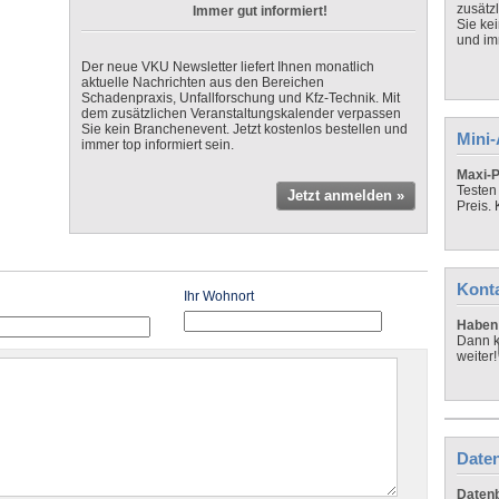
zusätz
Immer gut informiert!
Sie ke
und imm
Der neue VKU Newsletter liefert Ihnen monatlich
aktuelle Nachrichten aus den Bereichen
Schadenpraxis, Unfallforschung und Kfz-Technik. Mit
dem zusätzlichen Veranstaltungskalender verpassen
Sie kein Branchenevent. Jetzt kostenlos bestellen und
Mini
immer top informiert sein.
Maxi-P
Testen
Jetzt anmelden »
Preis.
Kont
Ihr Wohnort
Haben 
Dann k
weiter!
Daten
Datenb