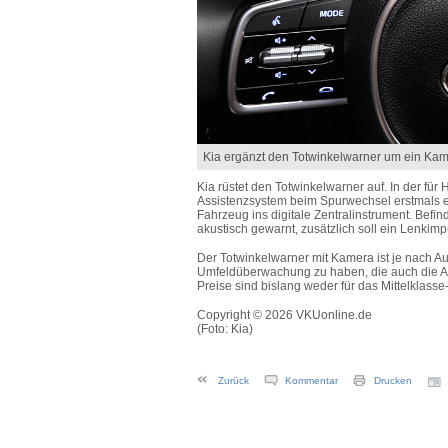
Kia ergänzt den Totwinkelwarner um ein Kam
Kia rüstet den Totwinkelwarner auf.
In der für
H
Assistenzsystem beim Spurwechsel erstmals e
Fahrzeug ins digitale Zentralinstrument. Befin
akustisch gewarnt, zusätzlich soll ein Lenkimp
Der Totwinkelwarner mit Kamera ist je nach Au
Umfeldüberwachung
zu haben, die auch die 
Preise sind bislang weder für d
as Mittelklass
Copyright © 2026 VKUonline.de
(Foto: Kia)
Zurück
Kommentar
Drucken