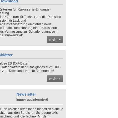
Download
riterien für Karosserie-Eingangs-
ssung
lianz Zentrum für Technik und die Deutsche
sion für Lack und
erieinstandsetzung empfehlen neue
en für die Durchführung einer Karosserie-
gs-Vermessung zur Schadendiagnose in
paraturwerkstatt.
mehr »
blätter
nlose 2D DXF-Daten
 Datenblättern der Autos gibt es auch DXF-
n zum Download. Nur für Abonnenten!
mehr »
Newsletter
Immer gut informiert!
U Newsletter liefert Ihnen monatlich aktuelle
chten aus den Bereichen Schadenpraxis,
forschung und Kfz-Technik. Mit dem