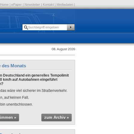
Home
|
ePaper
|
Newsletter
|
Kontakt
|
Mediadaten
|
08. August 2026
e des Monats
 in Deutschland ein generelles Tempolimit
0 km/h auf Autobahnen eingeführt
n?
 das wäre viel sicherer im Straßenverkehr.
n, auf keinen Fall.
 bin unentschlossen.
timmen »
zum Archiv »