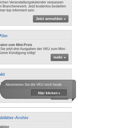
lichen Veranstaltungskalender verpassen
in Branchenevent. Jetzt kostenlos bestellen
er top informiert sein.
Jetzt anmelden »
-Abo
aket zum Mini-Preis
 Sie jetzt drei Ausgaben der VKU zum Mini-
 Keine Kündigung nötig!
mehr »
akt
Sie noch Fragen?
Abonnieren Sie die VKU noch heute
ontaktieren Sie uns - wir helfen Ihnen gerne
Hier klicken »
mehr »
blätter-Archiv
lätter