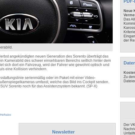
PDF-
Neue K
Verme
Das Al
Kommis
Kaross
Kriteri
Eingan
der Re
erabild.
erbst
angekündigten neuen Generation des Sorento überträgt das
in Kamerabild des schwer einsehbaren Bereichs seitlich hinter dem
Daten
det sich dort ein Fahrzeug, wird der Fahrer wie gewohnt optisch und
uls eine Kollision verhindern.
Koste
Zu den
sstattungslinie serienmäßig oder im Paket mit einer Video-
Dateie
Außenspiegelkameras umfasst,
welche
das Bild ins Cockpit senden.
e-SUV
Sorento noch für das Assistenzsystem bekannt. (SP-X)
Heftabo
Der VK
Nachri
Newsletter
Unfall