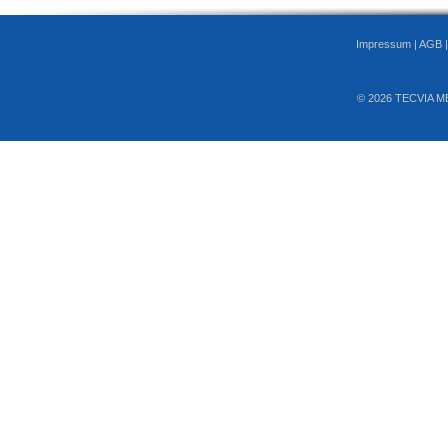
Impressum
|
AGB
© 2026 TECVIA M