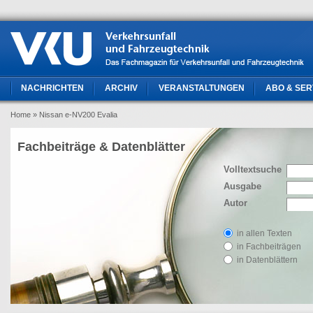
NACHRICHTEN
ARCHIV
VERANSTALTUNGEN
ABO & SER
Home
» Nissan e-NV200 Evalia
Fachbeiträge & Datenblätter
Volltextsuche
Ausgabe
Autor
in allen Texten
in Fachbeiträgen
in Datenblättern