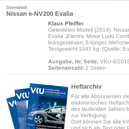
Datenblatt
Nissan e-NV200 Evalia
Klaus Pfeiffer
Getestetes Modell (2014): Niss
Evalia „Electric Motor Ludo Comb
linksgesteuert; 5-türiges Mehrz
Testgewicht 1641 kg. (Quelle: 
Ausgabe, Nr, Seite:
VKU 6/2015
Seitenanzahl:
2 Seiten
Heftarchiv
Für alle Abonnenten ste
elektronisches Heftarc
des laufenden Jahres b
zur Verfügung.
Dort können Sie alle In
und sich als Text oder