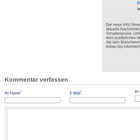
N
I
Der neue VKU Newsle
aktuelle Nachrichte
Schadenpraxis, Unfa
dem zusätzlichen V
Sie kein Branchenev
immer top informiert
Kommentar verfassen
Ih
*
*
Ihr Name
E-Mail