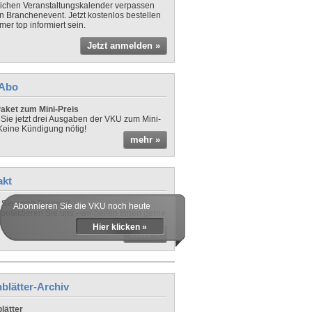
lichen Veranstaltungskalender verpassen
in Branchenevent. Jetzt kostenlos bestellen
er top informiert sein.
Jetzt anmelden »
-Abo
aket zum Mini-Preis
 Sie jetzt drei Ausgaben der VKU zum Mini-
 Keine Kündigung nötig!
mehr »
akt
Sie noch Fragen?
Abonnieren Sie die VKU noch heute
ontaktieren Sie uns - wir helfen Ihnen gerne
Hier klicken »
mehr »
blätter-Archiv
lätter