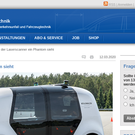
RSS
|
Anmelden
|
NSTALTUNGEN
ABO & SERVICE
JOB
SHOP
der Laserscanner ein Phantom sieht
12.03.2020
Frag
 sieht
Sollte
von 13
werde
Ja,
Nei
Ich
Abs