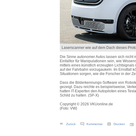
Laserscanner wie auf dem Dach dieses Proto
Die Sinne autonomer Autos lassen sich nicht 
Einfalltor für Manipulationen sein, wie Wisse
mittels eines künstlich erzeugten Lichtsigna
auf der Fahrbahn vorzugaukeln. Im Ernstfall k
Situationen sorgen, wie die Forscher in der Ze
Dass die Bilderkennungs-Software von Roboter
gezeigt. Dazu reichte es beispielsweise, Verke
hatten IT-Experten den Autopiloten eines Tesl
Schild zu halten. (SP-X)
Copyright © 2026 VKUonline.de
(Foto: VW)
Zurück
Kommentar
Drucken