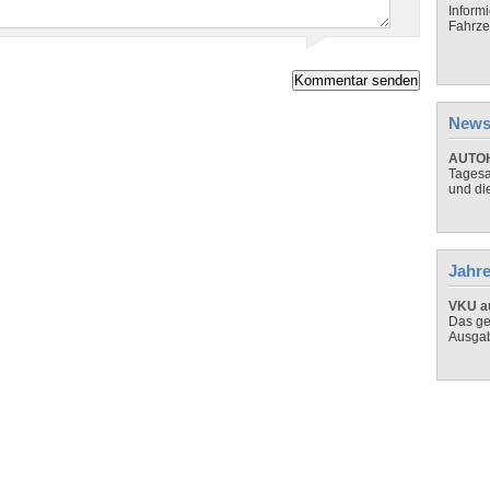
Inform
Fahrze
News
AUTOH
Tagesa
und di
Jahre
VKU au
Das ge
Ausga