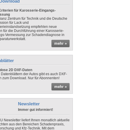
Download
riterien für Karosserie-Eingangs-
ssung
lianz Zentrum für Technik und die Deutsche
sion für Lack und
erieinstandsetzung empfehlen neue
en für die Durchführung einer Karosserie-
gs-Vermessung zur Schadendiagnose in
paraturwerkstatt.
mehr »
blätter
nlose 2D DXF-Daten
 Datenblättern der Autos gibt es auch DXF-
n zum Download. Nur für Abonnenten!
mehr »
Newsletter
Immer gut informiert!
U Newsletter liefert Ihnen monatlich aktuelle
chten aus den Bereichen Schadenpraxis,
forschung und Kfz-Technik. Mit dem