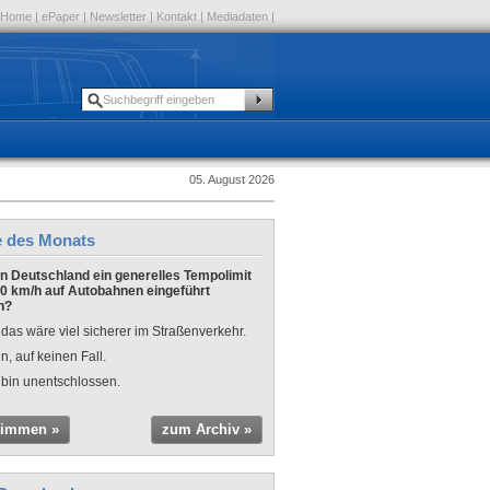
Home
|
ePaper
|
Newsletter
|
Kontakt
|
Mediadaten
|
05. August 2026
e des Monats
 in Deutschland ein generelles Tempolimit
0 km/h auf Autobahnen eingeführt
n?
 das wäre viel sicherer im Straßenverkehr.
n, auf keinen Fall.
 bin unentschlossen.
timmen »
zum Archiv »