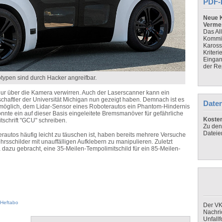
PDF-
Neue K
Verme
Das Al
Kommis
Kaross
Kriteri
Eingan
der Re
typen sind durch Hacker angreifbar.
nur über die Kamera verwirren. Auch der Laserscanner kann ein
nschaftler der Universität Michigan nun gezeigt haben. Demnach ist es
Daten
ls möglich, dem Lidar-Sensor eines Roboterautos ein Phantom-Hindernis
önnte ein auf dieser Basis eingeleitete Bremsmanöver für gefährliche
Koste
itschrift "GCU" schreiben.
Zu den
Dateie
autos häufig leicht zu täuschen ist, haben bereits mehrere Versuche
hrsschilder mit unauffälligen Aufklebern zu manipulieren. Zuletzt
a dazu gebracht, eine 35-Meilen-Tempolimitschild für ein 85-Meilen-
Heftabo
Der VK
Nachri
Unfall