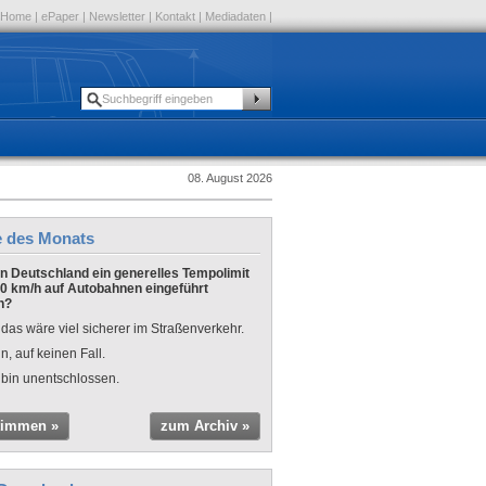
Home
|
ePaper
|
Newsletter
|
Kontakt
|
Mediadaten
|
08. August 2026
e des Monats
 in Deutschland ein generelles Tempolimit
0 km/h auf Autobahnen eingeführt
n?
 das wäre viel sicherer im Straßenverkehr.
n, auf keinen Fall.
 bin unentschlossen.
timmen »
zum Archiv »