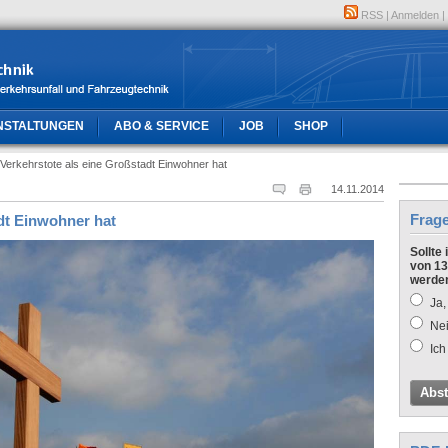
RSS
|
Anmelden
|
NSTALTUNGEN
ABO & SERVICE
JOB
SHOP
Verkehrstote als eine Großstadt Einwohner hat
14.11.2014
Frag
dt Einwohner hat
Sollte
von 13
werde
Ja,
Nei
Ich
Abs