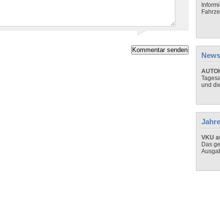
Inform
Fahrze
News
AUTOH
Tagesa
und di
Jahre
VKU au
Das ge
Ausga