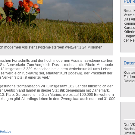
PDF-
Neue K
Verme
Das Al
Kommis
Kaross
Kriteri
Eingan
der Re
hoch modernen Assistenzsysteme sterben weltweit 1,24 Millionen
nischen Fortschritts und der hoch modernen Assistenzsysteme sterben
Daten
 Straßenverkehr. Zum Vergleich: Das ist mehr als die Rhein-Metropole
013 insgesamt 3 339 Menschen bei einem Verkehrsunfall ums Leben.
Koste
eitvergleich rückläufig sei, erläutert Kurt Bodewig, der Präsident der
Zu den
erkehrstote ist einer zu viel."
Dateie
ltgesundheitsorganisation WHO insgesamt 182 Länder hinsichtlich der
r. Deutschland landet in dieser Statistik gemeinsam mit Dänemark,
m 13. Platz. Spitzenreiter ist San Marino, wo es auf 100.000 Einwohnern
eklagen gibt. Allerdings leben in dem Zwergstaat auch nur rund 31.000
Der VK
Nachri
Heftabo
Unfall