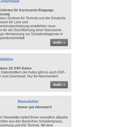
Download
riterien für Karosserie-Eingangs-
ssung
lianz Zentrum für Technik und die Deutsche
sion für Lack und
erieinstandsetzung empfehlen neue
en für die Durchführung einer Karosserie-
gs-Vermessung zur Schadendiagnose in
paraturwerkstatt.
mehr »
blätter
nlose 2D DXF-Daten
 Datenblättern der Autos gibt es auch DXF-
n zum Download. Nur für Abonnenten!
mehr »
Newsletter
Immer gut informiert!
U Newsletter liefert Ihnen monatlich aktuelle
chten aus den Bereichen Schadenpraxis,
forschung und Kfz-Technik. Mit dem