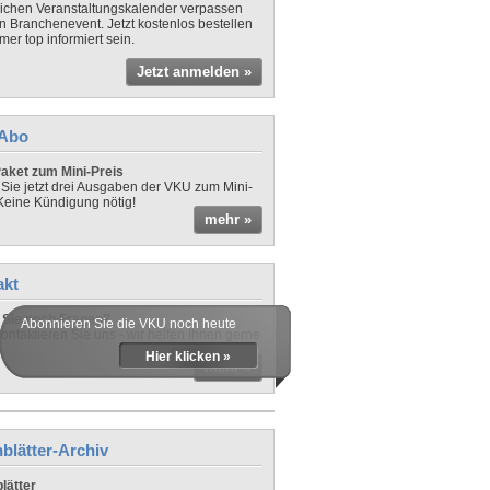
lichen Veranstaltungskalender verpassen
in Branchenevent. Jetzt kostenlos bestellen
er top informiert sein.
Jetzt anmelden »
-Abo
aket zum Mini-Preis
 Sie jetzt drei Ausgaben der VKU zum Mini-
 Keine Kündigung nötig!
mehr »
akt
Sie noch Fragen?
Abonnieren Sie die VKU noch heute
ontaktieren Sie uns - wir helfen Ihnen gerne
Hier klicken »
mehr »
blätter-Archiv
lätter