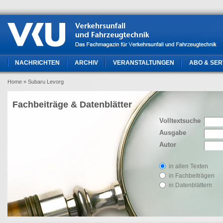
NACHRICHTEN
ARCHIV
VERANSTALTUNGEN
ABO & SER
Home
» Subaru Levorg
Fachbeiträge & Datenblätter
Volltextsuche
Ausgabe
Autor
in allen Texten
in Fachbeiträgen
in Datenblättern