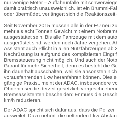
nur wenige Meter – Auffahrunfälle mit schwerwieg
damit praktisch unausweichlich. Ist ein Brummi-F
oder übermüdet, verlängert sich die Reaktionszeit
Seit November 2015 müssen alle in der EU neu z
mehr als acht Tonnen Gewicht mit einem Notbrem
ausgestattet sein. Bis alle Fahrzeuge mit dem aut
ausgerüstet sind, werden noch Jahre vergehen. A
Assistent auch Pflicht in allen Nutzfahrzeugen ab 
Nachrüstung ist aufgrund des komplizierten Eingriff
Bremssteuerung nicht möglich. Und auch der Notbr
Garant für mehr Sicherheit, denn es besteht die G
ihn dauerhaft ausschalten, weil sie ansonsten nic
vorausfahrenden Lkw heranfahren können. Dies s
gängige Praxis,, meint der ADAC. insbesondere v
Ohnehin sei die derzeit gesetzlich vorgeschriebe
Bremsassistenten bescheiden: Er muss die Gesch
km/h reduzieren.
Der ADAC spricht sich dafür aus, dass die Polizei 
ausweitet. Dazu gehört, die geltenden Lkw-Absta