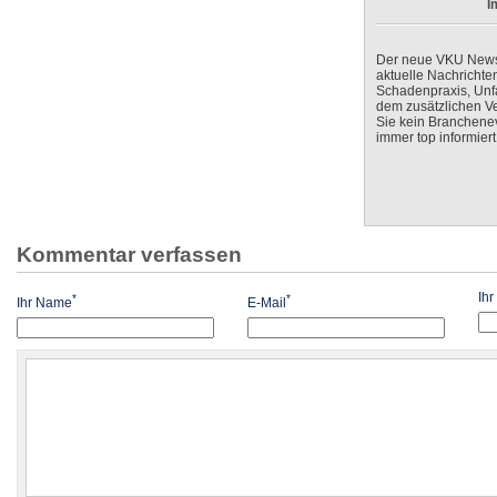
I
Der neue VKU Newsle
aktuelle Nachrichte
Schadenpraxis, Unfa
dem zusätzlichen V
Sie kein Branchenev
immer top informiert
Kommentar verfassen
Ih
*
*
Ihr Name
E-Mail