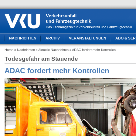
NACHRICHTEN
ARCHIV
VERANSTALTUNGEN
ABO & SER
Home
» Nachrichten
» Aktuelle Nachrichten
» ADAC fordert mehr Kontrollen
Todesgefahr am Stauende
ADAC fordert mehr Kontrollen