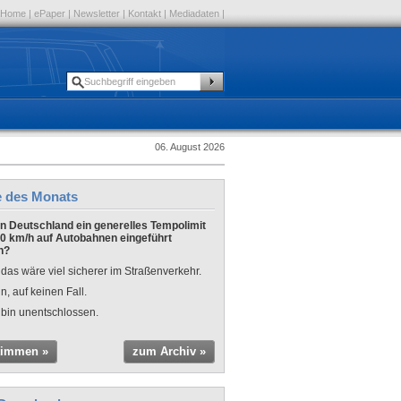
Home
|
ePaper
|
Newsletter
|
Kontakt
|
Mediadaten
|
06. August 2026
e des Monats
 in Deutschland ein generelles Tempolimit
0 km/h auf Autobahnen eingeführt
n?
 das wäre viel sicherer im Straßenverkehr.
n, auf keinen Fall.
 bin unentschlossen.
timmen »
zum Archiv »