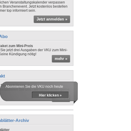
lichen Veranstaltungskalender verpassen
in Branchenevent. Jetzt kostenlos bestellen
er top informiert sein.
Jetzt anmelden »
-Abo
aket zum Mini-Preis
 Sie jetzt drei Ausgaben der VKU zum Mini-
 Keine Kündigung nötig!
mehr »
akt
Sie noch Fragen?
Abonnieren Sie die VKU noch heute
ontaktieren Sie uns - wir helfen Ihnen gerne
Hier klicken »
mehr »
blätter-Archiv
lätter