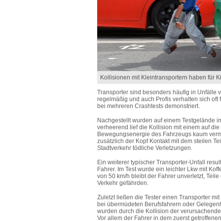
Kollisionen mit Kleintransportern haben für
Transporter sind besonders häufig in Unfälle 
regelmäßig und auch Profis verhalten sich of
bei mehreren Crashtests demonstriert.
Nachgestellt wurden auf einem Testgelände i
verheerend lief die Kollision mit einem auf die
Bewegungsenergie des Fahrzeugs kaum vermind
zusätzlich der Kopf Kontakt mit dem steilen T
Stadtverkehr tödliche Verletzungen.
Ein weiterer typischer Transporter-Unfall res
Fahrer. Im Test wurde ein leichter Lkw mit Ko
von 50 km/h bleibt der Fahrer unverletzt, Tei
Verkehr gefährden.
Zuletzt ließen die Tester einen Transporter mi
bei übermüdeten Berufsfahrern oder Gelegenh
wurden durch die Kollision der verursachende
Vor allem der Fahrer in dem zuerst getroffene