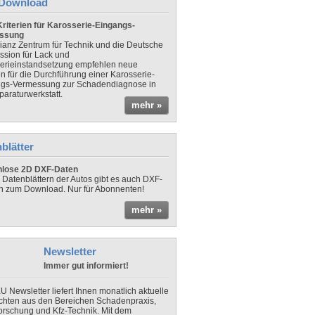
Download
riterien für Karosserie-Eingangs-
ssung
lianz Zentrum für Technik und die Deutsche
sion für Lack und
erieinstandsetzung empfehlen neue
en für die Durchführung einer Karosserie-
gs-Vermessung zur Schadendiagnose in
paraturwerkstatt.
mehr »
blätter
nlose 2D DXF-Daten
 Datenblättern der Autos gibt es auch DXF-
n zum Download. Nur für Abonnenten!
mehr »
Newsletter
Immer gut informiert!
U Newsletter liefert Ihnen monatlich aktuelle
chten aus den Bereichen Schadenpraxis,
forschung und Kfz-Technik. Mit dem