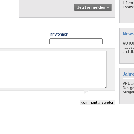
Inform
Jetzt anmelden »
Fahrze
News
Ihr Wohnort
AUTOH
Tagesa
und di
Jahre
VKU au
Das ge
Ausga