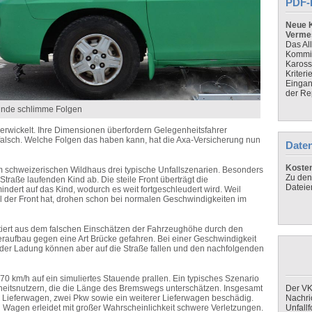
PDF-
Neue K
Verme
Das Al
Kommis
Kaross
Kriteri
Eingan
der Re
 Kinde schlimme Folgen
verwickelt. Ihre Dimensionen überfordern Gelegenheitsfahrer
t falsch. Welche Folgen das haben kann, hat die Axa-Versicherung nun
Daten
Koste
m schweizerischen Wildhaus drei typische Unfallszenarien. Besonders
Zu den
 Straße laufenden Kind ab. Die steile Front überträgt die
Dateie
ert auf das Kind, wodurch es weit fortgeschleudert wird. Weil
eil der Front hat, drohen schon bei normalen Geschwindigkeiten im
ultiert aus dem falschen Einschätzen der Fahrzeughöhe durch den
fferaufbau gegen eine Art Brücke gefahren. Bei einer Geschwindigkeit
le der Ladung können aber auf die Straße fallen und den nachfolgenden
t 70 km/h auf ein simuliertes Stauende prallen. Ein typisches Szenario
eitsnutzern, die die Länge des Bremswegs unterschätzen. Insgesamt
Der VK
 Lieferwagen, zwei Pkw sowie ein weiterer Lieferwagen beschädig.
Nachri
n Wagen erleidet mit großer Wahrscheinlichkeit schwere Verletzungen.
Unfall