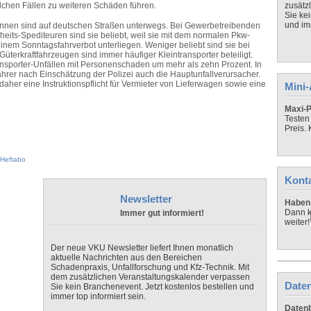
lchen Fällen zu weiteren Schäden führen.
zusätz
Sie ke
und imm
Tonnen sind auf deutschen Straßen unterwegs. Bei Gewerbetreibenden
its-Spediteuren sind sie beliebt, weil sie mit dem normalen Pkw-
nem Sonntagsfahrverbot unterliegen. Weniger beliebt sind sie bei
Güterkraftfahrzeugen sind immer häufiger Kleintransporter beteiligt.
ransporter-Unfällen mit Personenschaden um mehr als zehn Prozent. In
ahrer nach Einschätzung der Polizei auch die Hauptunfallverursacher.
daher eine Instruktionspflicht für Vermieter von Lieferwagen sowie eine
Mini
Maxi-P
Testen
Preis.
Heftabo
Kont
Newsletter
Haben 
Dann k
Immer gut informiert!
weiter!
Der neue VKU Newsletter liefert Ihnen monatlich
aktuelle Nachrichten aus den Bereichen
Schadenpraxis, Unfallforschung und Kfz-Technik. Mit
dem zusätzlichen Veranstaltungskalender verpassen
Daten
Sie kein Branchenevent. Jetzt kostenlos bestellen und
immer top informiert sein.
Datenb