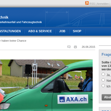
RSS
|
Anmelden
|
NSTALTUNGEN
ABO & SERVICE
JOB
SHOP
er haben keine Chance
26.06.2015
Frag
Sollte
von 13
werde
Ja,
Nei
Ich
Abs