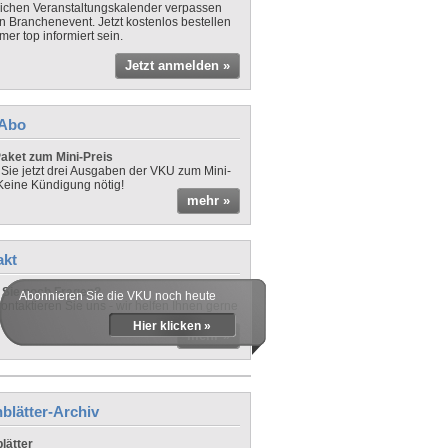
lichen Veranstaltungskalender verpassen
in Branchenevent. Jetzt kostenlos bestellen
er top informiert sein.
Jetzt anmelden »
-Abo
aket zum Mini-Preis
 Sie jetzt drei Ausgaben der VKU zum Mini-
 Keine Kündigung nötig!
mehr »
akt
Sie noch Fragen?
Abonnieren Sie die VKU noch heute
ontaktieren Sie uns - wir helfen Ihnen gerne
Hier klicken »
mehr »
blätter-Archiv
lätter