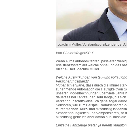
Joachim Müller, Vorstandsvorsitzender der Al
Von Günter Weigel/SP-X
Wenn Autos autonom fahren, passieren weniger U
Assistenzsystem auf welche ohne und das hat 
Allianz-Chef Joachim Müller.
Welche Auswirkungen von teil- und vollautono
Versicherungsmarkt?
Müller:
Ich erwarte, dass durch die immer stä
zunehmende Automation die Häufigkeit von Sch
unseren Modellrechnungen über viele Jahre hi
dauert es bei Fahrzeugen sehr lange, bis sic
Verkehr nur schrittweise. Ich gehe sogar davo
Sensoren, wie zum Beispiel Radarsensoren od
teurer machen. Kurz- und mittelfristig ist de
Schadenhäufigkeiten überkompensieren, so d
Mittelfristig gehe ich aber davon aus, dass di
Einzelne Fahrzeuge bieten ja bereits teilauton