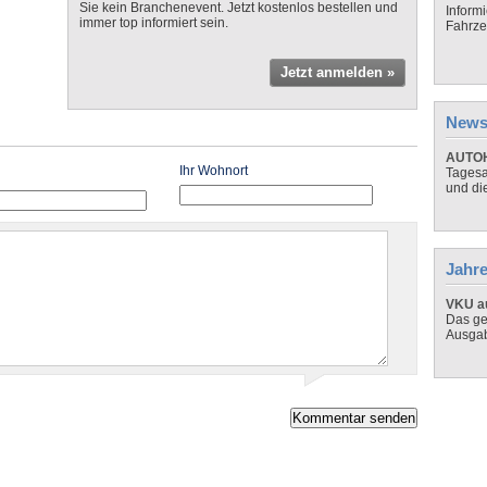
Sie kein Branchenevent. Jetzt kostenlos bestellen und
Inform
immer top informiert sein.
Fahrze
Jetzt anmelden »
News
AUTOH
Ihr Wohnort
Tagesa
und di
Jahre
VKU au
Das ge
Ausga