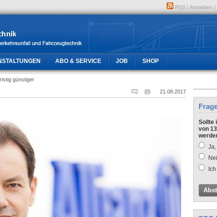
RSS
|
Anmelden
|
NSTALTUNGEN
ABO & SERVICE
JOB
SHOP
fristig günstiger
21.08.2017
Frag
Sollte
von 13
werde
Ja,
Nei
Ich
Abs