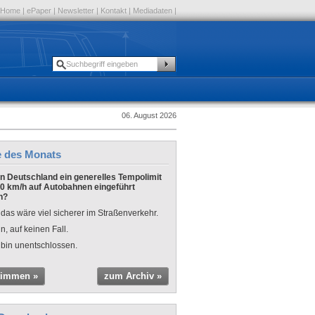
Home
|
ePaper
|
Newsletter
|
Kontakt
|
Mediadaten
|
06. August 2026
e des Monats
 in Deutschland ein generelles Tempolimit
0 km/h auf Autobahnen eingeführt
n?
 das wäre viel sicherer im Straßenverkehr.
n, auf keinen Fall.
 bin unentschlossen.
timmen »
zum Archiv »