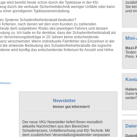
ge wird bereits heute schon durch die Typklasse in der Kfz-
zusätz
zeug durch die verbaute Sicherheitstechnik weniger Unfälle oder kann
Sie ke
u einer günstigeren Typklasseneinstufung.
und imm
s Systems Schadenfreiheitsrabatt bedeuten?
Kriterien, nach denen wir den vom Kunden zu zahlenden
heute dem subjektiven Risiko des jeweiligen Fahrers und dessen
ng zu. Ich halte es für denkbar, dass der Schadenfreiheitsrabatt als
der Versicherungsbeiträge in 20 Jahren keine entscheidende
Mini
ganz verschwindet. Wenn individuelle Fahrfehler des Einzelnen in der
ist die sinkende Bedeutung des Schadenfreiheitsrabatts die logische
Maxi-P
steme wird künftig das entscheidende Kriterium für Anzahl und Höhe
Testen
Preis.
Kont
Heftabo
Haben 
Dann k
weiter!
Newsletter
Immer gut informiert!
Der neue VKU Newsletter liefert Ihnen monatlich
Daten
aktuelle Nachrichten aus den Bereichen
Schadenpraxis, Unfallforschung und Kfz-Technik. Mit
dem zusätzlichen Veranstaltungskalender verpassen
Datenb