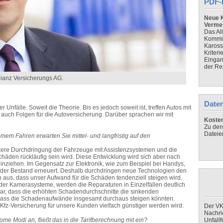
PDF-
Neue K
Verme
Das Al
Kommis
Kaross
Kriteri
Eingan
der Re
lianz Versicherungs AG.
Daten
nfälle. Soweit die Theorie. Bis es jedoch soweit ist, treffen Autos mit
auch Folgen für die Autoversicherung. Darüber sprachen wir mit
Koste
Zu den
Dateie
mem Fahren erwarten Sie mittel- und langfristig auf den
rkere Durchdringung der Fahrzeuge mit Assistenzsystemen und die
äden rückläufig sein wird. Diese Entwicklung wird sich aber nach
nziehen. Im Gegensatz zur Elektronik, wie zum Beispiel bei Handys,
h der Bestand erneuert. Deshalb durchdringen neue Technologien den
n aus, dass unser Aufwand für die Schäden tendenziell steigen wird.
er Kamerasysteme, werden die Reparaturen in Einzelfällen deutlich
nkbar, dass die erhöhten Schadendurchschnitte die sinkenden
ass die Schadenaufwände insgesamt durchaus steigen könnten.
e Kfz-Versicherung für unsere Kunden vielfach günstiger werden wird.
Der VK
Nachri
ome Modi an, fließt das in die Tarifberechnung mit ein?
Unfall