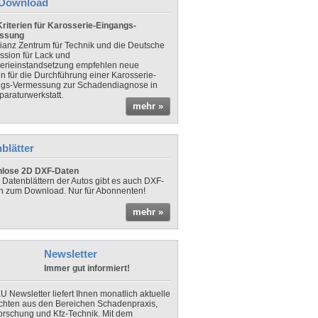
Download
riterien für Karosserie-Eingangs-
ssung
lianz Zentrum für Technik und die Deutsche
sion für Lack und
erieinstandsetzung empfehlen neue
en für die Durchführung einer Karosserie-
gs-Vermessung zur Schadendiagnose in
paraturwerkstatt.
mehr »
blätter
nlose 2D DXF-Daten
 Datenblättern der Autos gibt es auch DXF-
n zum Download. Nur für Abonnenten!
mehr »
Newsletter
Immer gut informiert!
U Newsletter liefert Ihnen monatlich aktuelle
chten aus den Bereichen Schadenpraxis,
forschung und Kfz-Technik. Mit dem