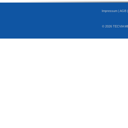
Impressum
|
AGB
© 2026 TECVIA M