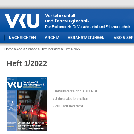
NACHRICHTEN
ARCHIV
VERANSTALTUNGEN
ABO & SER
Home
» Abo & Service
» Heftübersicht
» Heft 1/2022
Heft 1/2022
› Inhaltsverzeichnis als PDF
› Jahresabo bestellen
› Zur Heftübersicht