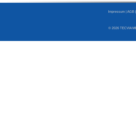
Impressum
|
AGB
© 2026 TECVIA M