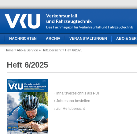
NACHRICHTEN
ARCHIV
VERANSTALTUNGEN
ABO & SER
Home
» Abo & Service
» Heftübersicht
» Heft 6/2025
Heft 6/2025
› Inhaltsverzeichnis als PDF
› Jahresabo bestellen
› Zur Heftübersicht