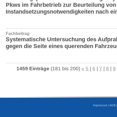
Pkws im Fahrbetrieb zur Beurteilung von
Instandsetzungsnotwendigkeiten nach ei
Fachbeitrag
Systematische Untersuchung des Aufpral
gegen die Seite eines querenden Fahrze
1459 Einträge
(181 bis 200)
«
5
|
6
|
7
|
8
|
9
Impressum
|
AGB