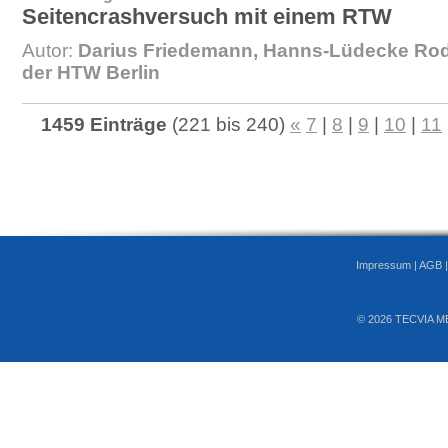
Seitencrashversuch mit einem RTW
Autor:
Darius Friedemann, Hanns-Lüdecke Rod
der HTW Berlin
1459 Einträge
(221 bis 240)
«
7
|
8
|
9
|
10
|
11
Impressum
|
AGB
© 2026 TECVIA M