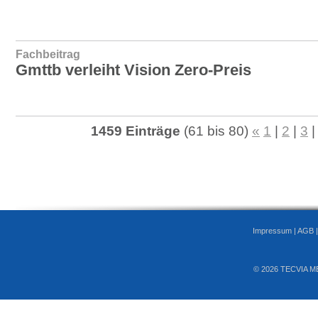
Fachbeitrag
Gmttb verleiht Vision Zero-Preis
1459 Einträge
(61 bis 80)
«
1
|
2
|
3
Impressum
|
AGB
© 2026 TECVIA M