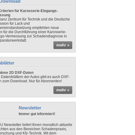
Download
riterien für Karosserie-Eingangs-
ssung
lianz Zentrum für Technik und die Deutsche
sion für Lack und
erieinstandsetzung empfehlen neue
en für die Durchführung einer Karosserie-
gs-Vermessung zur Schadendiagnose in
paraturwerkstatt.
mehr »
blätter
nlose 2D DXF-Daten
 Datenblättern der Autos gibt es auch DXF-
n zum Download. Nur für Abonnenten!
mehr »
Newsletter
Immer gut informiert!
U Newsletter liefert Ihnen monatlich aktuelle
chten aus den Bereichen Schadenpraxis,
forschung und Kfz-Technik. Mit dem