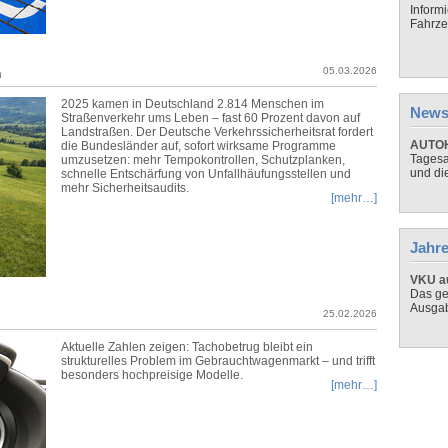
Inform
Fahrze
n
05.03.2026
2025 kamen in Deutschland 2.814 Menschen im
News
Straßenverkehr ums Leben – fast 60 Prozent davon auf
Landstraßen. Der Deutsche Verkehrssicherheitsrat fordert
AUTOH
die Bundesländer auf, sofort wirksame Programme
Tagesa
umzusetzen: mehr Tempokontrollen, Schutzplanken,
und di
schnelle Entschärfung von Unfallhäufungsstellen und
mehr Sicherheitsaudits.
[mehr…]
Jahre
VKU au
Das ge
Ausga
25.02.2026
Aktuelle Zahlen zeigen: Tachobetrug bleibt ein
strukturelles Problem im Gebrauchtwagenmarkt – und trifft
besonders hochpreisige Modelle.
[mehr…]