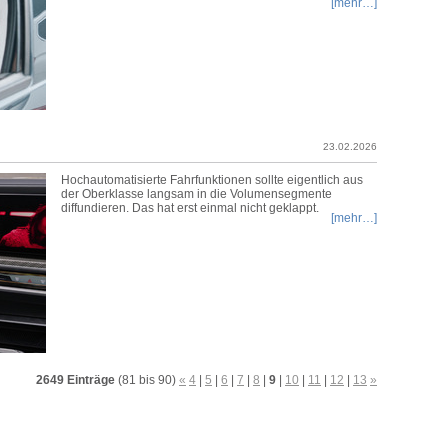
[mehr…]
23.02.2026
Hochautomatisierte Fahrfunktionen sollte eigentlich aus
der Oberklasse langsam in die Volumensegmente
diffundieren. Das hat erst einmal nicht geklappt.
[mehr…]
2649 Einträge
(81 bis 90)
«
4
|
5
|
6
|
7
|
8
|
9
|
10
|
11
|
12
|
13
»