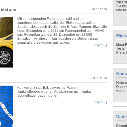
zusätz
Sie ke
n Mal aus
10.03.2026
und imm
Mit der steigenden Fahrzeuganzahl und dem
zunehmenden Lebensalter der Elektroautos auf den
Straßen steigt auch die Zahl der E-Auto-Pannen: Etwa alle
neun Sekunden ging 2025 ein Pannennotruf beim ADAC
ein. Rekordtag war der 29. Dezember mit 18.588
Mini
Einsätzen. An diesem Tag mussten die Gelben Engel
sogar alle 5 Sekunden ausrücken.
Maxi-P
[mehr…]
Testen
Preis.
Kont
09.03.2026
Haben 
Dann k
Konkurrenz statt Exklusivrechte: Warum
weiter!
Tankstellenbetreiber an Autobahnen nicht einfach
Schnelllader bauen dürfen.
[mehr…]
Daten
Datenb