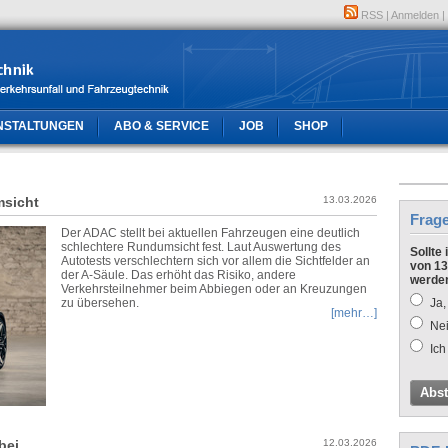
RSS
|
Anmelden
|
NSTALTUNGEN
ABO & SERVICE
JOB
SHOP
sicht
13.03.2026
Frag
Der ADAC stellt bei aktuellen Fahrzeugen eine deutlich
schlechtere Rundumsicht fest. Laut Auswertung des
Sollte
Autotests verschlechtern sich vor allem die Sichtfelder an
von 13
der A‑Säule. Das erhöht das Risiko, andere
werde
Verkehrsteilnehmer beim Abbiegen oder an Kreuzungen
zu übersehen.
Ja,
[mehr…]
Nei
Ich
Abs
bei
12.03.2026