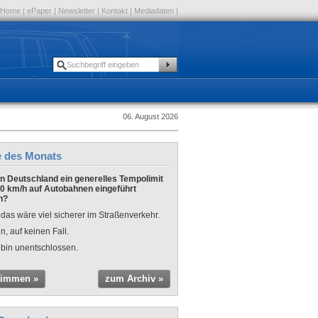
Home
|
ePaper
|
Newsletter
|
Kontakt
|
Mediadaten
|
06. August 2026
e des Monats
 in Deutschland ein generelles Tempolimit
0 km/h auf Autobahnen eingeführt
n?
 das wäre viel sicherer im Straßenverkehr.
n, auf keinen Fall.
 bin unentschlossen.
timmen »
zum Archiv »