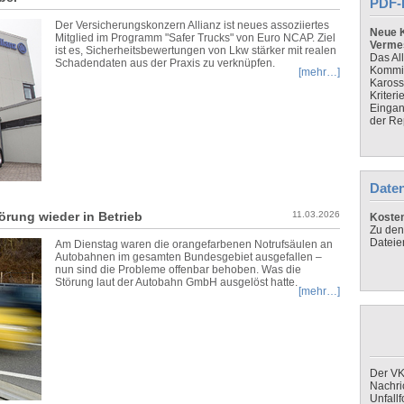
PDF-
Der Versicherungskonzern Allianz ist neues assoziiertes
Neue K
Mitglied im Programm "Safer Trucks" von Euro NCAP. Ziel
Verme
ist es, Sicherheitsbewertungen von Lkw stärker mit realen
Das Al
Schadendaten aus der Praxis zu verknüpfen.
Kommis
[mehr…]
Kaross
Kriteri
Eingan
der Re
Daten
örung wieder in Betrieb
11.03.2026
Koste
Zu den
Dateie
Am Dienstag waren die orangefarbenen Notrufsäulen an
Autobahnen im gesamten Bundesgebiet ausgefallen –
nun sind die Probleme offenbar behoben. Was die
Störung laut der Autobahn GmbH ausgelöst hatte.
[mehr…]
Der VK
Nachri
Unfall