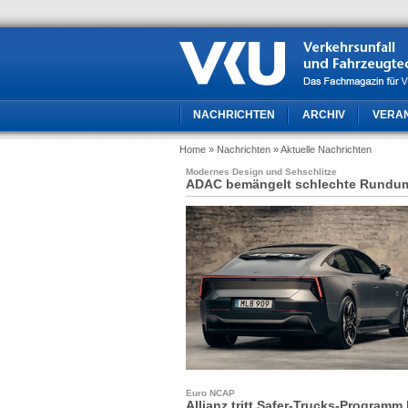
NACHRICHTEN
ARCHIV
VERA
Home
» Nachrichten
» Aktuelle Nachrichten
Modernes Design und Sehschlitze
ADAC bemängelt schlechte Rundum
Euro NCAP
Allianz tritt Safer-Trucks-Programm 