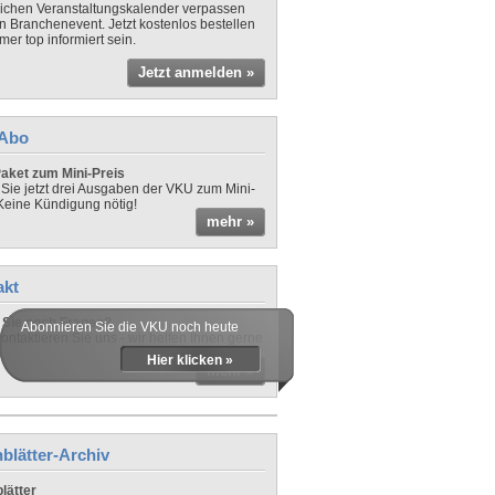
lichen Veranstaltungskalender verpassen
in Branchenevent. Jetzt kostenlos bestellen
er top informiert sein.
Jetzt anmelden »
-Abo
aket zum Mini-Preis
 Sie jetzt drei Ausgaben der VKU zum Mini-
 Keine Kündigung nötig!
mehr »
akt
Sie noch Fragen?
Abonnieren Sie die VKU noch heute
ontaktieren Sie uns - wir helfen Ihnen gerne
Hier klicken »
mehr »
blätter-Archiv
lätter