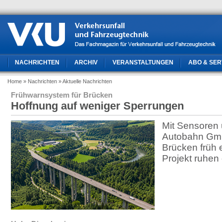
NACHRICHTEN
ARCHIV
VERANSTALTUNGEN
ABO & SER
Home
» Nachrichten
» Aktuelle Nachrichten
Frühwarnsystem für Brücken
Hoffnung auf weniger Sperrungen
Mit Sensoren u
Autobahn Gm
Brücken früh 
Projekt ruhen