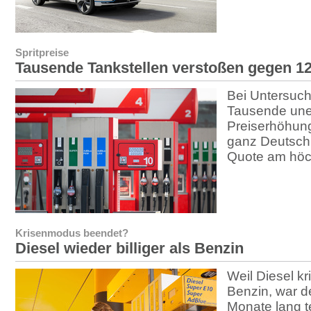
Spritpreise
Tausende Tankstellen verstoßen gegen 1
Bei Untersuc
Tausende une
Preiserhöhung
ganz Deutschla
Quote am höch
Krisenmodus beendet?
Diesel wieder billiger als Benzin
Weil Diesel kri
Benzin, war de
Monate lang t