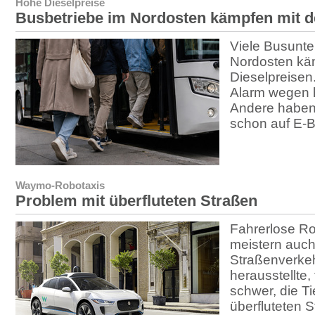
Hohe Dieselpreise
Busbetriebe im Nordosten kämpfen mit 
Viele Busunt
Nordosten kä
Dieselpreisen
Alarm wegen 
Andere haben 
schon auf E-B
Waymo-Robotaxis
Problem mit überfluteten Straßen
Fahrerlose R
meistern auc
Straßenverkeh
herausstellte, 
schwer, die T
überfluteten 