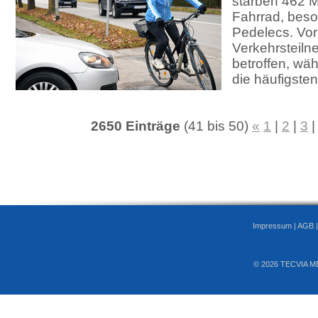
starben 462 
Fahrrad, beso
Pedelecs. Vor 
Verkehrsteil
betroffen, wä
die häufigsten
2650 Einträge
(41 bis 50)
«
1
|
2
|
3
Impressum
|
AGB
© 2026 TECVIA M