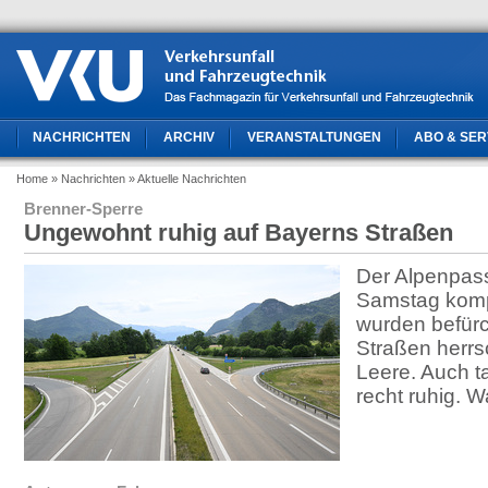
NACHRICHTEN
ARCHIV
VERANSTALTUNGEN
ABO & SER
Home
» Nachrichten
» Aktuelle Nachrichten
Brenner-Sperre
Ungewohnt ruhig auf Bayerns Straßen
Der Alpenpas
Samstag kompl
wurden befürc
Straßen herr
Leere. Auch t
recht ruhig. 