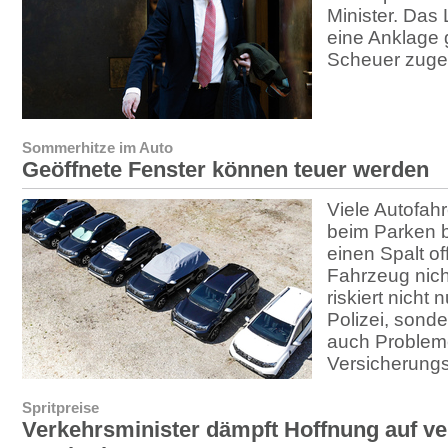
Minister. Das 
eine Anklage
Scheuer zuge
Sommerhitze im Auto
Geöffnete Fenster können teuer werden
Viele Autofah
beim Parken b
einen Spalt o
Fahrzeug nich
riskiert nicht 
Polizei, sond
auch Problem
Versicherungs
Spritpreise
Verkehrsminister dämpft Hoffnung auf ve