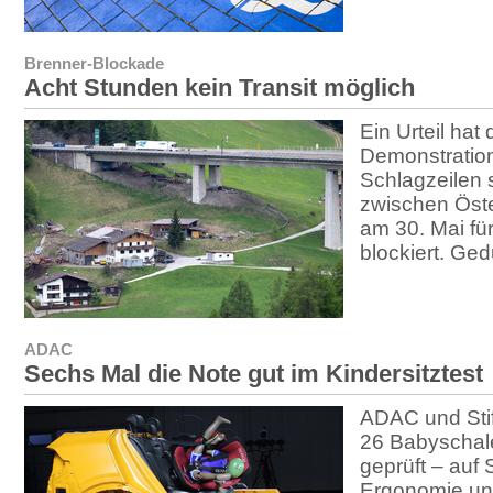
Brenner-Blockade
Acht Stunden kein Transit möglich
Ein Urteil hat
Demonstration
Schlagzeilen 
zwischen Öster
am 30. Mai fü
blockiert. Ged
ADAC
Sechs Mal die Note gut im Kindersitztest
ADAC und Sti
26 Babyschale
geprüft – auf 
Ergonomie un