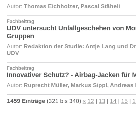
Autor:
Thomas Eichholzer, Pascal Stäheli
Fachbeitrag
UDV untersucht Unfallgeschehen von Mot
Gruppen
Autor:
Redaktion der Studie: Antje Lang und Dr
UDV
Fachbeitrag
Innovativer Schutz? - Airbag-Jacken für 
Autor:
Ruprecht Müller, Markus Sippl, Andreas 
1459 Einträge
(321 bis 340)
«
12
|
13
|
14
|
15
|
1