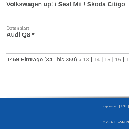
Volkswagen up! / Seat Mii / Skoda Citigo
Datenblatt
Audi Q8 *
1459 Einträge
(341 bis 360)
«
13
|
14
|
15
|
16
|
1
Impressum
|
AGB
© 2026 TECVIA M